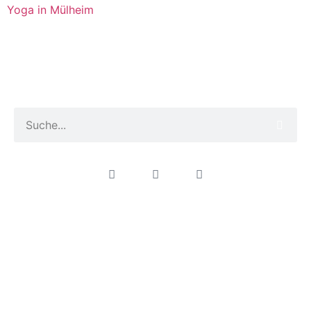
Yoga in Mülheim
Thomas Jahrmarkt
Praxis für Heilung und Transformation
Kontakt
Impressum
Datenschutzerklärung
© 2024 Thomas Jahrmarkt