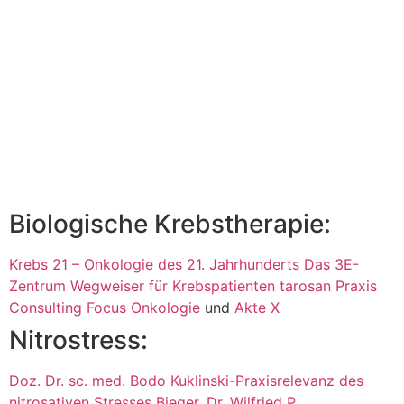
Links
Biologische Krebstherapie:
Krebs 21 – Onkologie des 21. Jahrhunderts
Das 3E-
Zentrum
Wegweiser für Krebspatienten
tarosan Praxis
Consulting Focus Onkologie
und
Akte X
Nitrostress:
Doz. Dr. sc. med. Bodo Kuklinski-Praxisrelevanz des
nitrosativen Stresses
Bieger, Dr. Wilfried P.