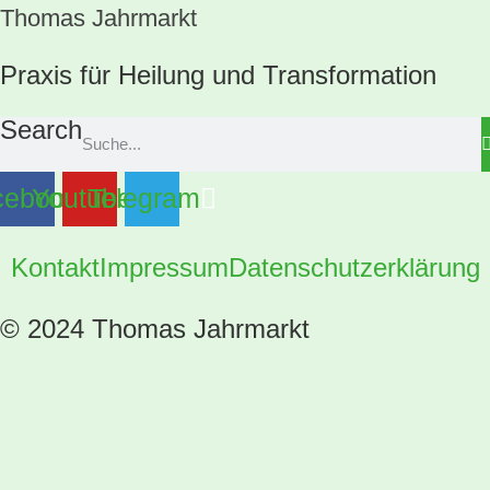
Thomas Jahrmarkt
Praxis für Heilung und Transformation
Search
cebook
Youtube
Telegram
Kontakt
Impressum
Datenschutzerklärung
© 2024 Thomas Jahrmarkt