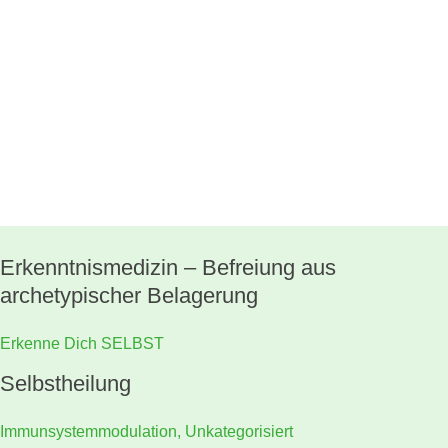
Skip
to
content
Erkenntnismedizin – Befreiung aus
archetypischer Belagerung
Erkenne Dich SELBST
Selbstheilung
Immunsystemmodulation
,
Unkategorisiert